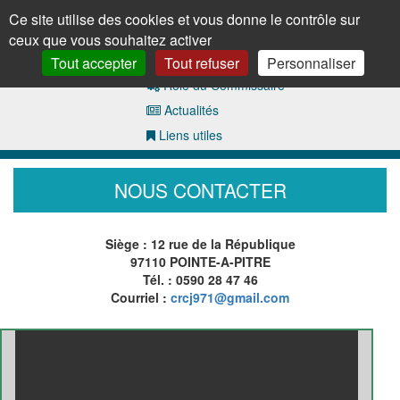
Panneau de gestion des cookies
Accueil
Ce site utilise des cookies et vous donne le contrôle sur
Contact
ceux que vous souhaitez activer
Études
Tout accepter
Tout refuser
Personnaliser
Rôle du Commissaire
Actualités
Liens utiles
NOUS CONTACTER
Siège : 12 rue de la République
97110 POINTE-A-PITRE
Tél. : 0590 28 47 46
Courriel :
crcj971@gmail.com